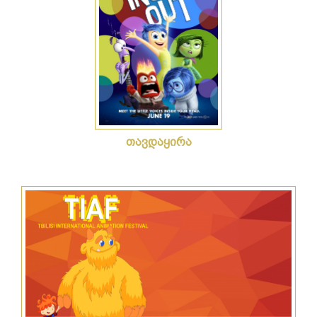
თავდაყირა