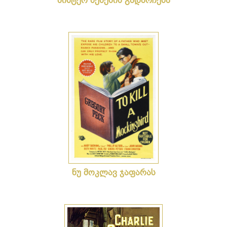
მისტერ ბენქსის გადარჩენა
ნუ მოკლავ ჯაფარას